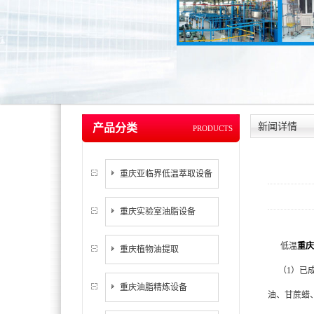
新闻详情
产品分类
PRODUCTS
重庆亚临界低温萃取设备
重庆实验室油脂设备
低温
重庆
重庆植物油提取
（1）已成
重庆油脂精炼设备
油、甘蔗蜡