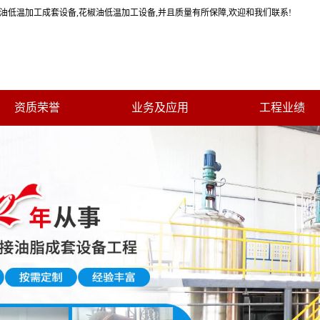
籽油低温加工成套设备,花椒油低温加工设备,并且质量有所保障,欢迎和我们联系!
资质荣誉
业务及应用
工程业绩