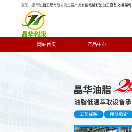
安阳市晶华油脂工程有限公司主要产品有
猕猴桃籽油加工设备
,浓香菜
网站首页
产品中心
关于晶华
联系我们