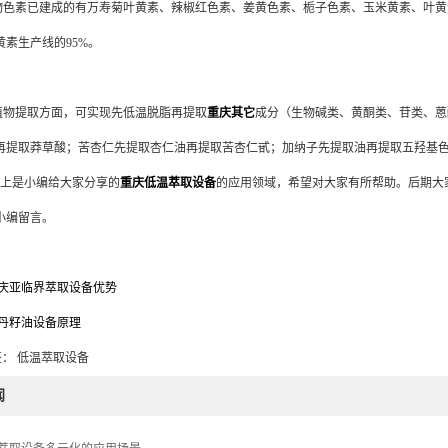
色素已建成的有万寿菊叶黄素、辣椒红色素、姜黄色素、栀子色素、玉米黄素、叶黄
黄素生产线的95%。
物提取方面，可实现先低温脱脂再提取
重庆其它
成分（生物碱类、黄酮类、苷类、蒽
再提取莽草酸；苦杏仁先提取杏仁油再提取苦杏仁甙；加纳子先提取油再提取五羟基
上是小编给大家分享的
重庆低温萃取设备
的应用领域，希望对大家有所帮助。后期大
小编留言。
庆亚临界萃取设备优势
丹籽油设备原理
： 低温萃取设备
闻