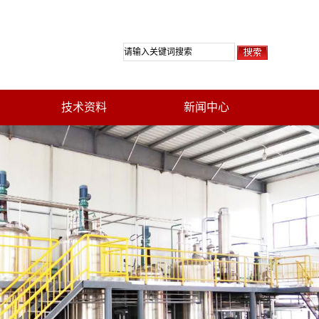
技术资料
新闻中心