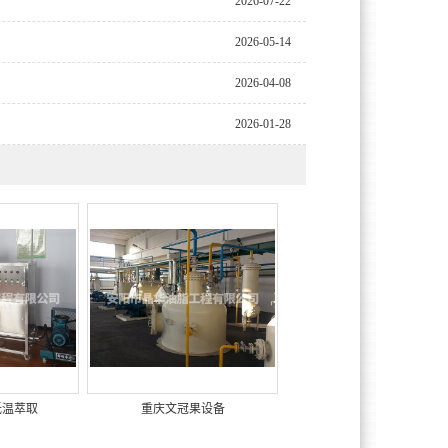
2026-07-22
2026-05-14
2026-04-08
2026-01-28
低温萃取
重庆文冠果设备