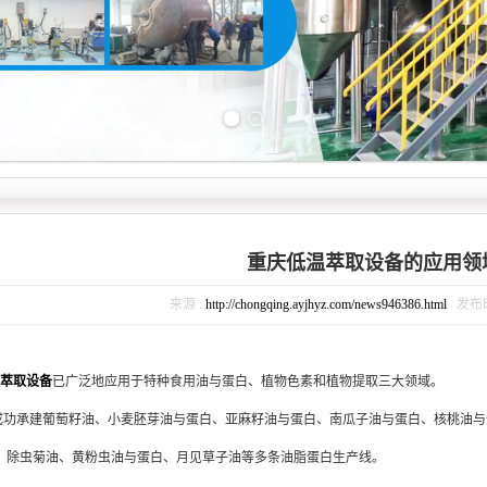
Previous slide
Next slide
重庆低温萃取设备的应用领
来源 :
http://chongqing.ayjhyz.com/news946386.html
发布时间 
萃取设备
已广泛地应用于特种食用油与蛋白、植物色素和植物提取三大领域。
功承建葡萄籽油、小麦胚芽油与蛋白、亚麻籽油与蛋白、南瓜子油与蛋白、核桃油与
、除虫菊油、黄粉虫油与蛋白、月见草子油等多条油脂蛋白生产线。