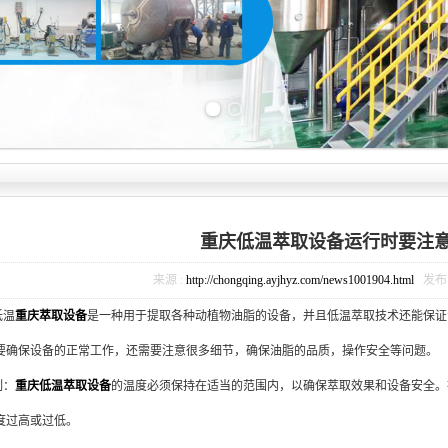
Previous slide
Next slide
重庆低温萃取设备运行时要注
来源 :
http://chongqing.ayjhyz.com/news1001904.html
发布时间
温
重庆萃取设备
是一种用于提取各种动植物油脂的设备，并且低温萃取技术还能保证
要确保设备的正常工作，还需要注意很多细节，确保油脂的品质，操作安全等问题。
：
重庆低温萃取设备
的温度必须保持在适当的范围内，以确保萃取效果和设备安全。
度过高或过低。