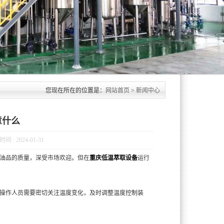
您现在所在的位置是：
网站首页
>
新闻中心
意什么
 : 2024-01-31
油品的质量，深受市场欢迎。但在
重庆低温萃取设备
运行
操作人员需要密切关注温度变化，及时调整温度控制装