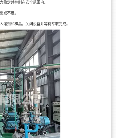
力稳定并控制在安全范围内。
出或不足。
入溶剂和样品，关闭设备并等待萃取完成。