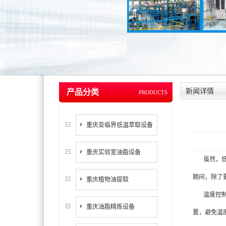
新闻详情
产品分类
PRODUCTS
重庆亚临界低温萃取设备
重庆实验室油脂设备
虽然，低
期间，除了
重庆植物油提取
温度控制
重庆油脂精炼设备
置，避免温