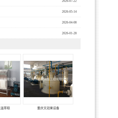
2026-07-22
2026-05-14
2026-04-08
2026-01-28
低温萃取
重庆文冠果设备