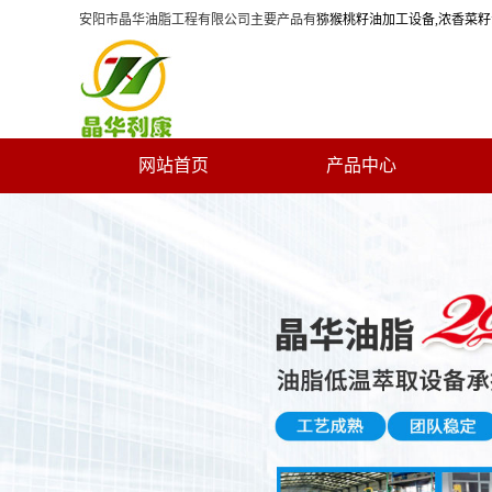
安阳市晶华油脂工程有限公司主要产品有
猕猴桃籽油加工设备
,浓香菜
网站首页
产品中心
关于晶华
联系我们