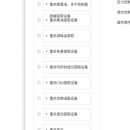
压力控制：
重庆微藻油、多不饱和脂
液位控制：
肪酸提取设备
重庆精油提取设备
操作顺序：
重庆调味品提取
重庆色素提取设备
重庆中药材成分提取设备
重庆CBD提取设备
重庆动物油脂设备
重庆蛋白提取设备