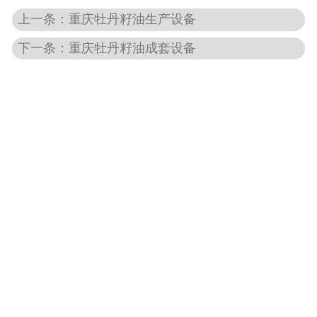
上一条：重庆牡丹籽油生产设备
-
重庆大蒜油设备
下一条：重庆牡丹籽油成套设备
-
重庆姜油设备
-
重庆花椒籽油设备
重庆色素提取设备
-
重庆栀子黄设备
-
重庆辣椒红色素设备
-
重庆叶黄素设备
重庆中药材成分提取设备