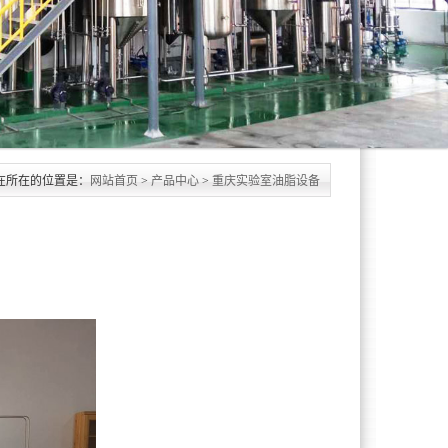
在所在的位置是：
网站首页
>
产品中心
>
重庆实验室油脂设备