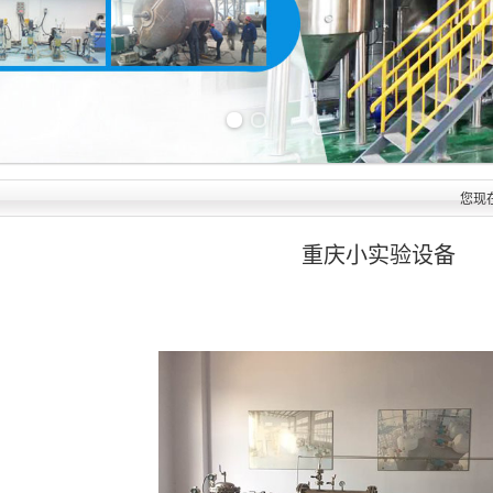
Previous slide
Next slide
您现
重庆小实验设备