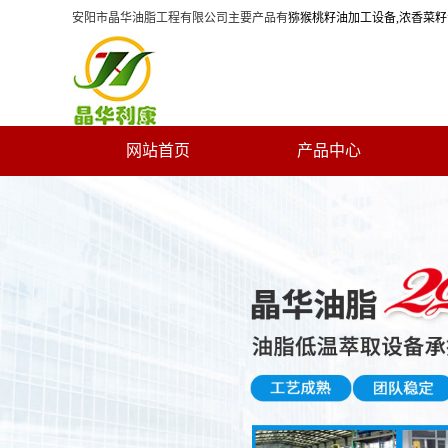
安阳市晶华油脂工程有限公司主要产品有
猕猴桃籽油加工设备
,浓香菜
网站首页
产品中心
关于晶华
联系我们