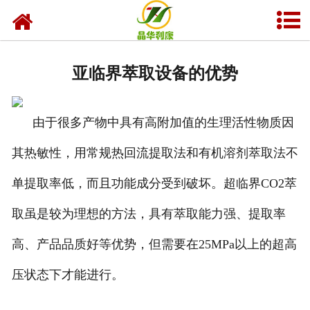
网站首页
产品中心
亚临界萃取设备的优势
资质荣誉
由于很多产物中具有高附加值的生理活性物质因
业务及应用
其热敏性，用常规热回流提取法和有机溶剂萃取法不
工程业绩
单提取率低，而且功能成分受到破坏。超临界CO2萃
技术资料
取虽是较为理想的方法，具有萃取能力强、提取率
新闻中心
高、产品品质好等优势，但需要在25MPa以上的超高
关于晶华
压状态下才能进行。
联系我们