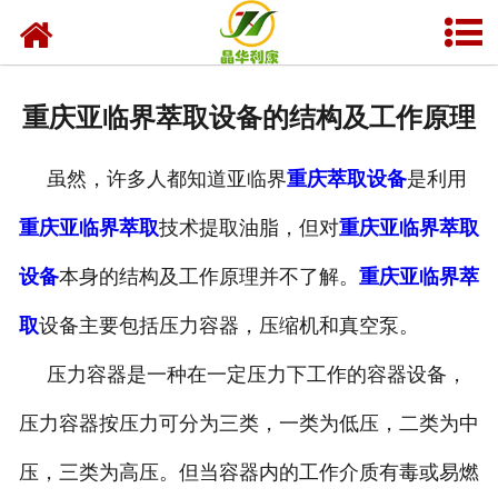
网站首页
产品中心
重庆亚临界萃取设备的结构及工作原理
资质荣誉
虽然，许多人都知道亚临界
重庆萃取设备
是利用
业务及应用
重庆亚临界萃取
技术提取油脂，但对
重庆亚临界萃取
工程业绩
设备
本身的结构及工作原理并不了解。
重庆亚临界萃
技术资料
取
设备主要包括压力容器，压缩机和真空泵。
新闻中心
压力容器是一种在一定压力下工作的容器设备，
压力容器按压力可分为三类，一类为低压，二类为中
关于晶华
压，三类为高压。但当容器内的工作介质有毒或易燃
联系我们