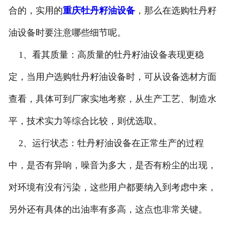
合的，实用的
重庆牡丹籽油设备
，那么在选购牡丹籽
油设备时要注意哪些细节呢。
1、看其质量：高质量的牡丹籽油设备表现更稳
定，当用户选购牡丹籽油设备时，可从设备选材方面
查看，具体可到厂家实地考察，从生产工艺、制造水
平，技术实力等综合比较，则优选取。
2、运行状态：牡丹籽油设备在正常生产的过程
中，是否有异响，噪音为多大，是否有粉尘的出现，
对环境有没有污染，这些用户都要纳入到考虑中来，
另外还有具体的出油率有多高，这点也非常关键。