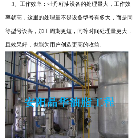
3、工作效率：牡丹籽油设备的处理量大，工作效
率就高，这里的处理量不是设备型号有多大，而是同
等型号设备，加工周期更短，同等时间处理量更大，
且效果好，也能为用户创造更高的收益。