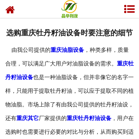
网站首页
产品中心
选购重庆牡丹籽油设备时要注意的细节
资质荣誉
由我公司提供的
重庆油脂设备
，种类多样，质量
业务及应用
合理，可以满足广大用户对油脂设备的需求。
重庆牡
工程业绩
丹籽油设备
也是一种油脂设备，但并非像它的名字一
技术资料
样，只能用于提取牡丹籽油，可以应于提取不同的植
新闻中心
物油脂。市场上除了有由我公司提供的牡丹籽油设，
还有
重庆其它
厂家提供的
重庆牡丹籽油设备
，用户在
关于晶华
选购时也需要进行必要的对比与分析，从而购买到适
联系我们