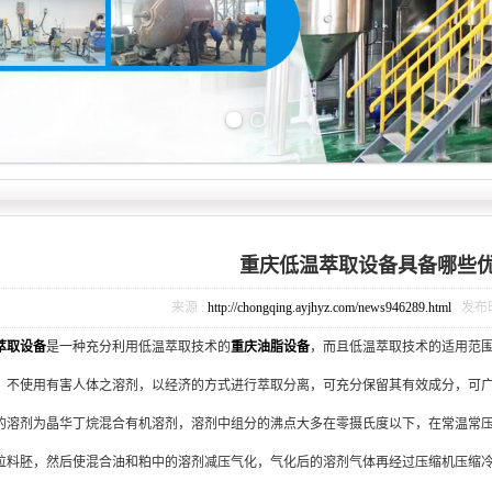
Previous slide
Next slide
重庆低温萃取设备具备哪些
来源 :
http://chongqing.ayjhyz.com/news946289.html
发布时间 
萃取设备
是一种充分利用低温萃取技术的
重庆油脂设备
，而且低温萃取技术的适用范围
，不使用有害人体之溶剂，以经济的方式进行萃取分离，可充分保留其有效成分，可
溶剂为晶华丁烷混合有机溶剂，溶剂中组分的沸点大多在零摄氏度以下，在常温常压
粒料胚，然后使混合油和粕中的溶剂减压气化，气化后的溶剂气体再经过压缩机压缩