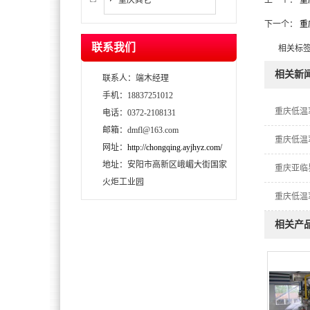
重庆其它
上一个：
重
下一个：
重
联系我们
相关标签
相关新
联系人：端木经理
手机：18837251012
重庆低温
电话：0372-2108131
邮箱：dmfl@163.com
重庆低温
网址：
http://chongqing.ayjhyz.com/
地址：安阳市高新区峨嵋大街国家
重庆亚临
火炬工业园
重庆低温
相关产