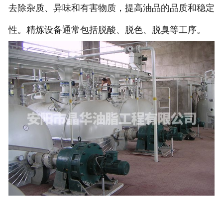
去除杂质、异味和有害物质，提高油品的品质和稳定
性。精炼设备通常包括脱酸、脱色、脱臭等工序。